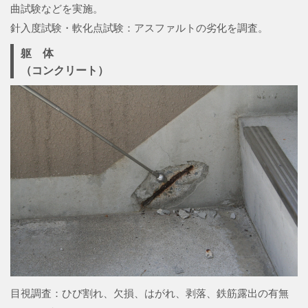
曲試験などを実施。
針入度試験・軟化点試験：アスファルトの劣化を調査。
躯 体
（コンクリート）
目視調査：ひび割れ、欠損、はがれ、剥落、鉄筋露出の有無